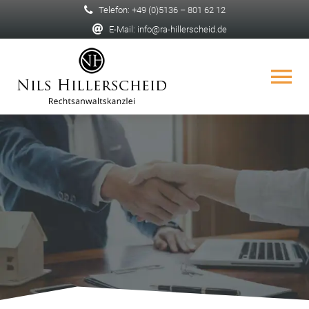
Zum
Telefon: +49 (0)5136 – 801 62 12
Inhalt
E-Mail: info@ra-hillerscheid.de
springen
Tog
Nav
HOME
DIE KANZLEI
DAS TEAM
UNSERE LEISTUNGEN