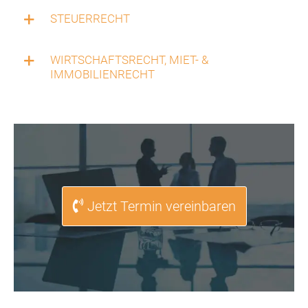
STEUERRECHT
WIRTSCHAFTSRECHT, MIET- &
IMMOBILIENRECHT
Jetzt Termin vereinbaren