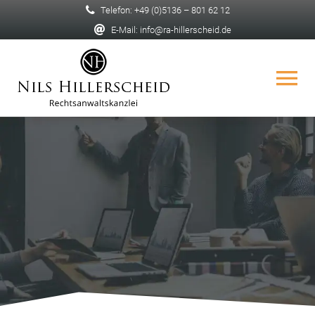
Zum
Telefon: +49 (0)5136 – 801 62 12
Inhalt
E-Mail: info@ra-hillerscheid.de
springen
Tog
Nav
HOME
DIE KANZLEI
DAS TEAM
UNSERE LEISTUNGEN